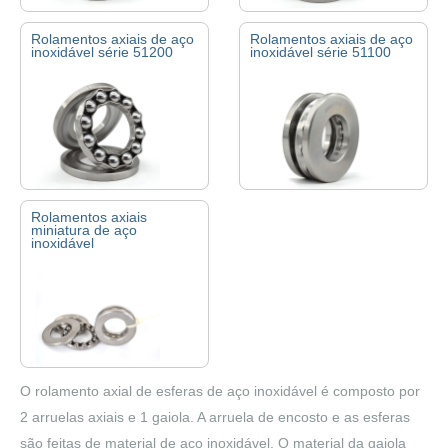
Single direction thrust
Single direction thrust
Rolamentos axiais de aço
Rolamentos axiais de aço
inoxidável série 51200
inoxidável série 51100
ball bearings are a kind
ball bearings are a kind
of separation bearings.
of separation bearings.
They consist washers,
They consist washers,
cages and balls. The …
cages and balls. The …
Single direction thrust
Single direction thrust
Rolamentos axiais
miniatura de aço
ball bearings are a kind
ball bearings are a kind
inoxidável
of separation bearings.
of separation bearings.
They consist washers,
They consist washers,
cages and balls. The …
cages and balls. The …
O rolamento axial de esferas de aço inoxidável é composto por
Single direction thrust
2 arruelas axiais e 1 gaiola. A arruela de encosto e as esferas
ball bearings are a kind
são feitas de material de aço inoxidável. O material da gaiola
of separation bearings.