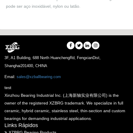
They consist washers,
pode ser aço inoxidável, nylon ou latão.
cages and balls. The …
3F, A1 Building, 688 North HuanchengRd, FengxianDist,
Shanghai201400, CHINA
Email:
sales@xzballbearing.com
test
Xinzhou Bearing Industrial Inc. (上海新轴实业有限公司) is the
owner of the registered XZBRG trademark. We specialize in full
ceramic, hybrid ceramic, stainless steel, thin-section and custom
bearings for demanding industrial applications.
Links Rápidos
XZBRG Bearing Products